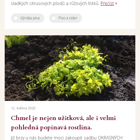
sladkých citrusových plodů a růžových lístků.
Přečíst
Výroba piva
Pivo a cider
12. května 2020
Chmel je nejen užitková, ale i velmi
pohledná popínavá rostlina.
Již brzy u nás budete moci zakoupit sadbu OKRASNÝCH