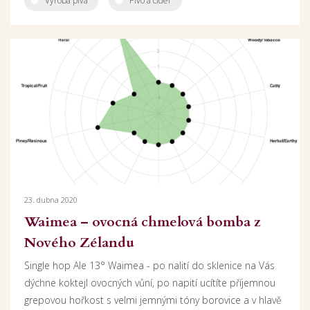
Výroba piva
Pivo a cider
23. dubna 2020
Waimea – ovocná chmelová bomba z
Nového Zélandu
Single hop Ale 13° Waimea - po nalití do sklenice na Vás
dýchne koktejl ovocných vůní, po napití ucítíte příjemnou
grepovou hořkost s velmi jemnými tóny borovice a v hlavě