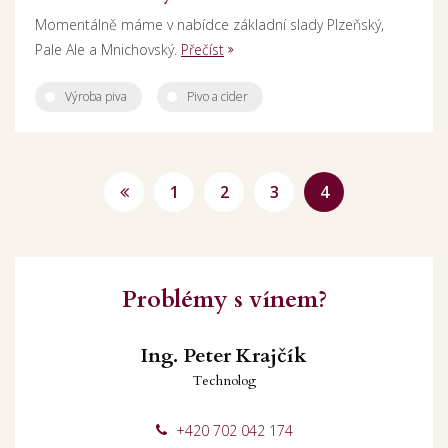
Momentálně máme v nabídce základní slady Plzeňský,
Pale Ale a Mnichovský.
Přečíst
Výroba piva
Pivo a cider
1
2
3
4
Problémy s vínem?
Ing. Peter Krajčík
Technolog
+420 702 042 174