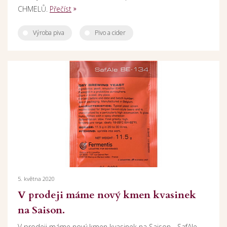
CHMELŮ.
Přečíst
Výroba piva
Pivo a cider
5. května 2020
V prodeji máme nový kmen kvasinek
na Saison.
V prodeji máme nový kmen kvasinek na Saison - SafAle