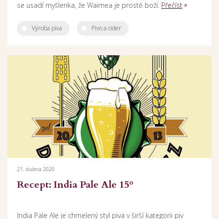
se usadí myšlenka, že Waimea je prostě boží.
Přečíst
Výroba piva
Pivo a cider
21. dubna 2020
Recept: India Pale Ale 15º
India Pale Ale je chmelený styl piva v širší kategorii piv