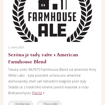
2. srpna 2020
Sezóna je tady, vařte s American
Farmhouse Blend
Tekutá směs WLP670 Farmhouse Blend od americké firmy
White Labs - byla původně určena pro americké
domovarníky, kteří vaří netradiční belgické pivní styly.
Skládá se z tradičního kmene pivních kvasinek a rodu
Brettanomyces
Přečíst
Výroba piva
Pivo a cider