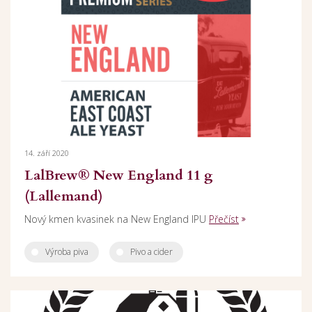
14. září 2020
LalBrew® New England 11 g
(Lallemand)
Nový kmen kvasinek na New England IPU
Přečíst
Výroba piva
Pivo a cider