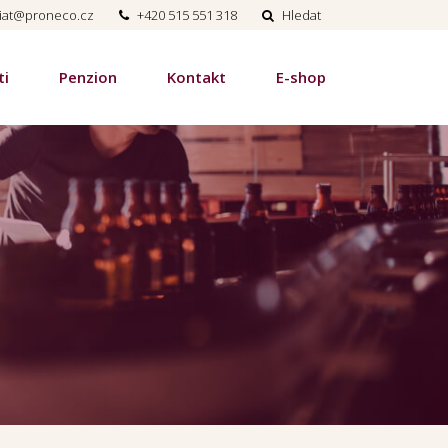
riat@proneco.cz
+420 515 551 318
Hledat
ti
Penzion
Kontakt
E-shop