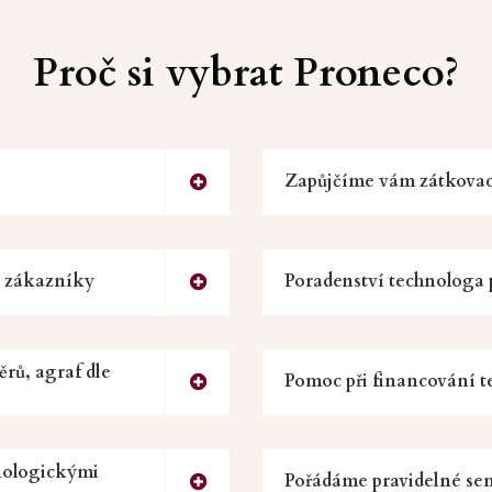
Proč si vybrat Proneco?
Zapůjčíme vám zátkovac
í zákazníky
Poradenství technologa 
ěrů, agraf dle
Pomoc při financování t
nologickými
Pořádáme pravidelné sem