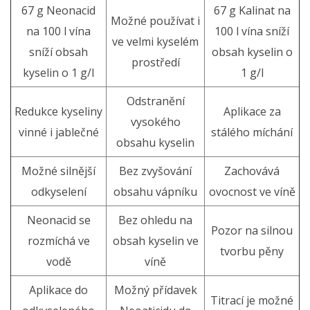
67 g Neonacid
67 g Kalinat na
Možné používat i
na 100 l vína
100 l vína sníží
ve velmi kyselém
sníží obsah
obsah kyselin o
prostředí
kyselin o 1 g/l
1 g/l
Odstranění
Redukce kyseliny
Aplikace za
vysokého
vinné i jablečné
stálého míchání
obsahu kyselin
Možné silnější
Bez zvyšování
Zachovává
odkyselení
obsahu vápníku
ovocnost ve víně
Neonacid se
Bez ohledu na
Pozor na silnou
rozmíchá ve
obsah kyselin ve
tvorbu pěny
vodě
víně
Aplikace do
Možný přídavek
Titrací je možné