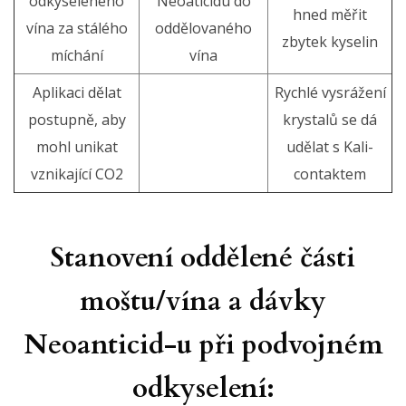
odkyseleného
Neoaticidu do
hned měřit
vína za stálého
oddělovaného
zbytek kyselin
míchání
vína
Aplikaci dělat
Rychlé vysrážení
postupně, aby
krystalů se dá
mohl unikat
udělat s Kali-
vznikající CO2
contaktem
Stanovení oddělené části
moštu/vína a dávky
Neoanticid-u při podvojném
odkyselení: