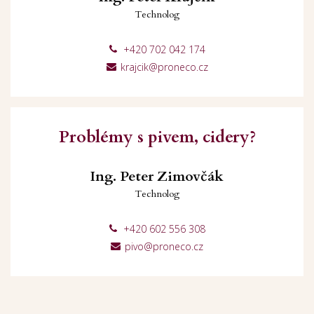
Technolog
+420 702 042 174
krajcik@proneco.cz
Problémy s pivem, cidery?
Ing. Peter Zimovčák
Technolog
+420 602 556 308
pivo@proneco.cz