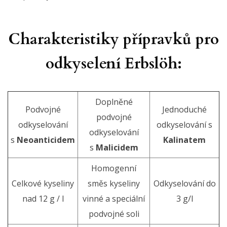
Charakteristiky přípravků pro
odkyselení Erbslöh:
Doplněné
Podvojné
Jednoduché
podvojné
odkyselování
odkyselování s
odkyselování
s
Neoanticidem
Kalinatem
s
Malicidem
Homogenní
Celkové kyseliny
směs kyseliny
Odkyselování do
nad 12 g / l
vinné a speciální
3 g/l
podvojné soli