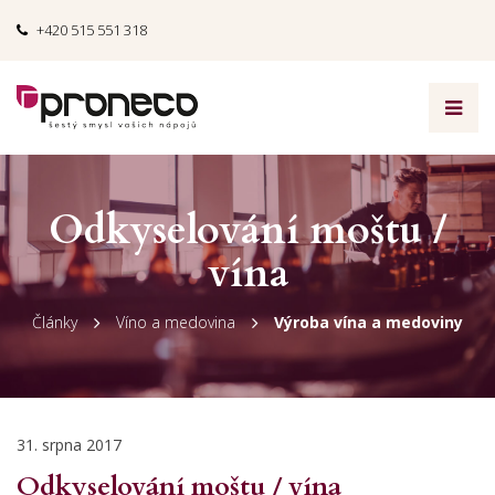
+420 515 551 318
Odkyselování moštu /
vína
Články
Víno a medovina
Výroba vína a medoviny
31. srpna 2017
Odkyselování moštu / vína