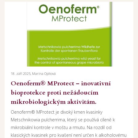
18. září 2025, Marína Opltová
Oenoferm® MProtect – inovativní
bioprotekce proti nežádoucím
mikrobiologickým aktivitám.
Oenoferm® MProtect je divoký kmen kvasinky
Metschnikowia pulcherrima, který se používá cíleně k
mikrobiální kontrole v moštu a rmutu. Na rozdíl od
klasických kvasinek pro kvašení není určen k alkoholovému