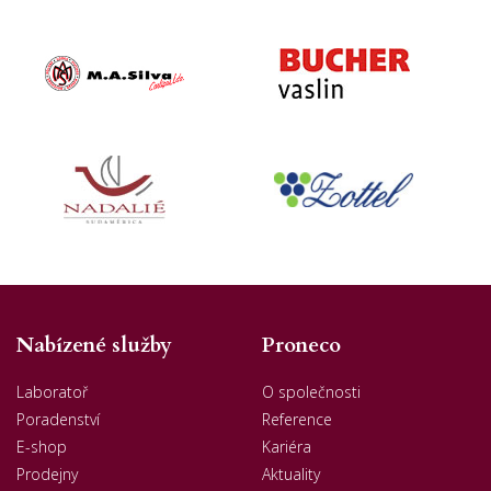
Nabízené služby
Proneco
Laboratoř
O společnosti
Poradenství
Reference
E-shop
Kariéra
Prodejny
Aktuality