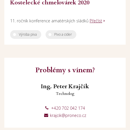
Kostelecké chmelovárek 2020
11. ročník konference amatérských sládků
Přečíst
Výroba piva
Pivo a cider
Problémy s vínem?
Ing. Peter Krajčík
Technolog
+420 702 042 174
krajcik@proneco.cz