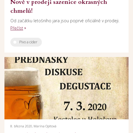
Nově v prodeji sazenice okrasných
chmelů!
Od začátku letošního jara jsou poprvé oficiálně v prodeji.
Přečíst
Pivo a cider
8. března 2020, Marína Opltová