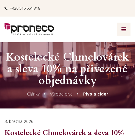
+420 515 551 318
Kostelecké Chmelovárek
a sleva 10% na přivezené
objednávky
Články
Výroba piva
Pivo a cider
3. března 2026
Kostelecké Chmelovárek a sleva 10%