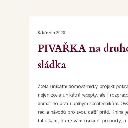
8. března 2020
PIVAŘKA na druho
sládka
Zcela unikátní domovarnický projekt pok
nejen zcela unikátní recepty, ale i rozpr
domácího piva i úplným začátečníkům. Ovše
rad a návodů pro svou další práci. Kniha 
tabulkami, které vám usnadní přepočty, a k