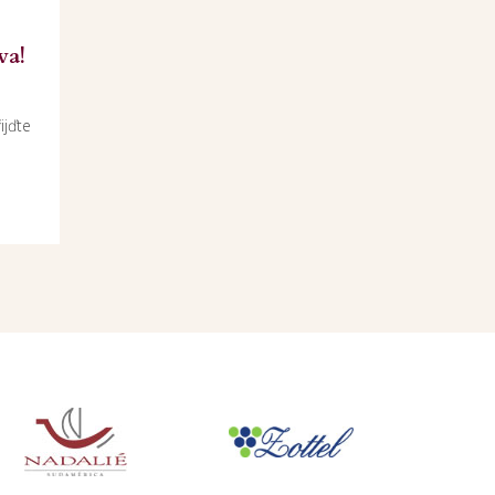
va!
ijďte