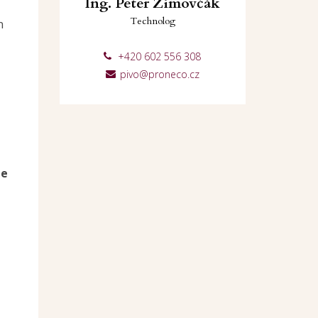
Ing. Peter Zimovčák
Technolog
n
+420 602 556 308
pivo@proneco.cz
te