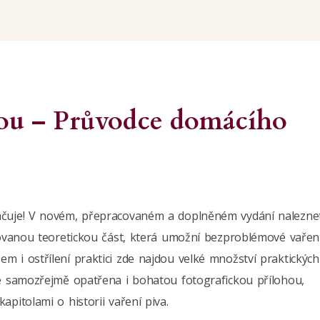
u – Průvodce domácího
račuje! V novém, přepracovaném a doplněném vydání nalezne
acovanou teoretickou část, která umožní bezproblémové vařen
m i ostřílení praktici zde najdou velké množství praktických
je samozřejmě opatřena i bohatou fotografickou přílohou,
apitolami o historii vaření piva.