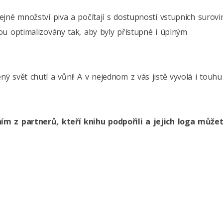
ejné množství piva a počítají s dostupností vstupních surovi
ou optimalizovány tak, aby byly přístupné i úplným
ý svět chutí a vůní! A v nejednom z vás jistě vyvolá i touhu
ím z partnerů, kteří knihu podpořili a jejich loga může