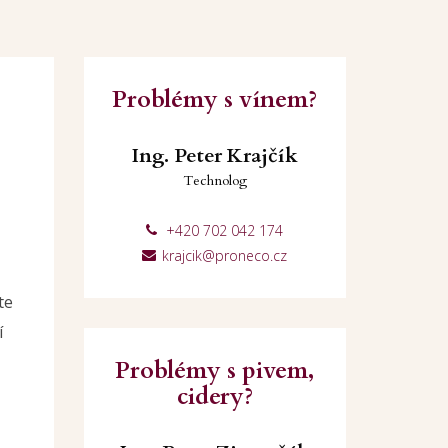
Problémy s vínem?
Ing. Peter Krajčík
Technolog
+420 702 042 174
krajcik@proneco.cz
te
í
Problémy s pivem,
cidery?