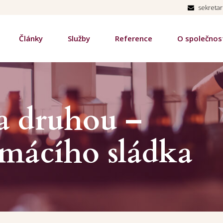
sekreta
Články
Služby
Reference
O společnos
 druhou –
mácího sládka