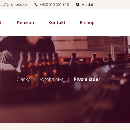
riat@proneco.cz
+420 515 551 318
Hledat
ti
Penzion
Kontakt
E-shop
Články
Výroba piva
Pivo a cider